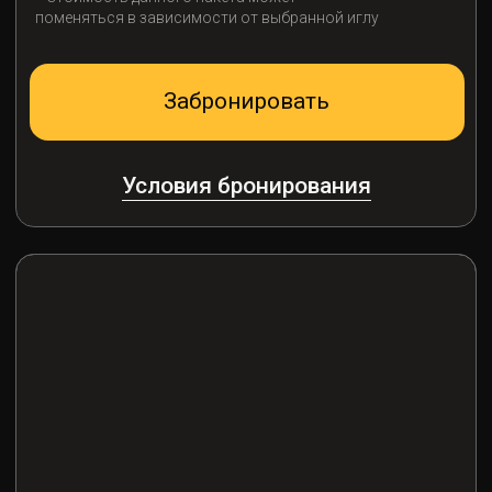
Разве для Вашего свидания
не нужен повод?
В пакет входит:
Аренда Иглу 3 часа
Пробковый сбор без ограничений
Мясная/сырная тарелка на
выбор 600г
Фруктовая тарелка 500г
Заказ по меню на сумму 3 000 ₽
Украшение иглу лепестками
красных роз
Украшение иглу воздушными
шарами (фольга) 10-12 штук
Сервировка премиум
Свечи насыпные в стеклянных колбах
Десерты на выбор