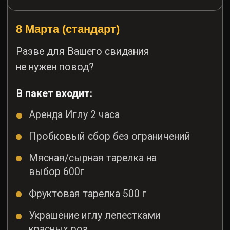
В пакет входит:
Аренда Иглу 2 часа
Пробковый сбор без ограничений
Мясная/сырная тарелка на
выбор 600г
Фруктовая тарелка 500 г
Украшение иглу лепестками
красных роз
Сервировка стандарт
Свечи насыпные в стеклянных
колбах
Десерт на выбор
Чай
Фотограф 30 мин.
Пакет рассчитан на 2 человек
Стоимость: