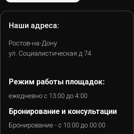
ИП Самусенко А.С. ИНН
972900157430 ©2022-2025 Иглубар
Политика конфиденциальности
Правила бронирования, оплаты и возврата
Разработал Ухорцев Д