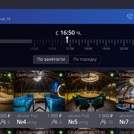
ая, 74
с
16:50
ч.
15:00
16:00
17:00
18:00
19:00
20:00
По занятости
По порядку
Свободно
Свободно
Свобод
 000
₽
1 000
₽
1 000
₽
igloobar РнД
igloobar РнД
igloobar
№
4
№
5
№
7
6
иглу
6
иглу
10
и
Свободно до
19:10
Свободно до
17:40
Занят
д