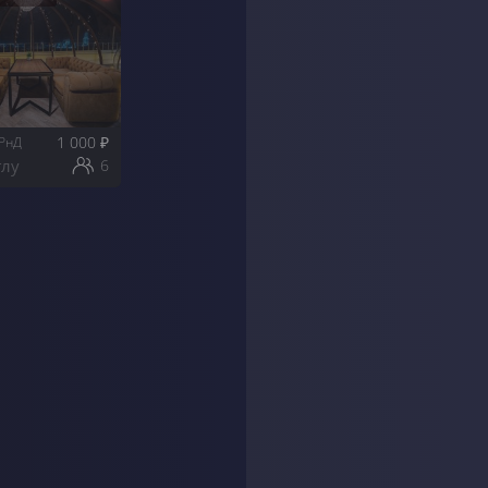
1 000
₽
 РнД
глу
6