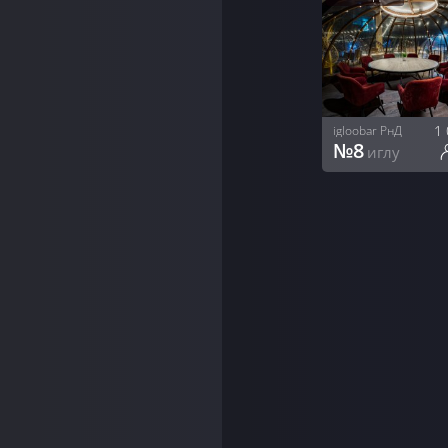
1
igloobar РнД
№
8
иглу