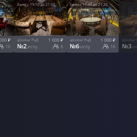
Занят с
19:10
до
21:50
Занят с
17:40
до
21:20
 000
₽
1 000
₽
1 000
₽
igloobar РнД
igloobar РнД
igloobar
№
2
№
6
№
3
10
иглу
6
иглу
10
и