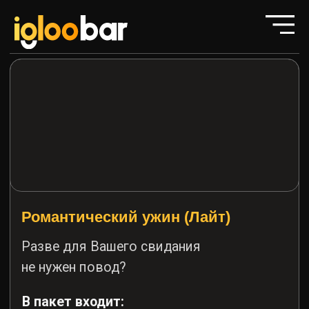
Романтический ужин (Лайт)
Разве для Вашего свидания
не нужен повод?
В пакет входит:
Аренда Иглу на 2 часа
Фруктовая тарелка 500 г
Вино красное/белое на выбор
Сырная/мясная тарелка
на выбор 300 г
Украшение воздушными