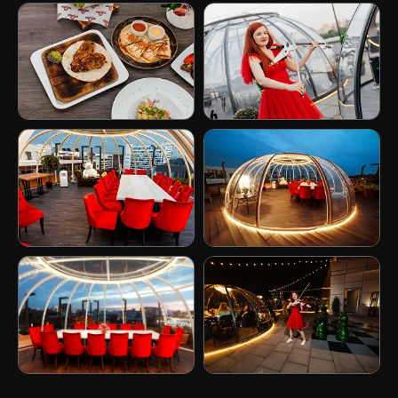
+7 (863) 322-65-06
Обратный звонок
Наши адреса:
Ростов-на-Дону
ул. Социалистическая д 74
Режим работы площадок:
ежедневно с 13:00 до 4:00
Бронирование и консультации
Бронирование - с 10:00 до 00:00