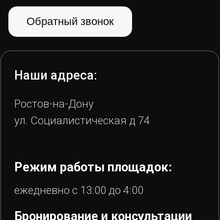
ИП Самусенко А.С. ИНН
972900157430 ©2022-2025 Иглубар
Политика конфиденциальности
Правила бронирования, оплаты и возврата
Разработал Ухорцев Д