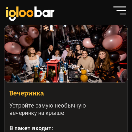
Вечеринка
Устройте самую необычную
вечеринку на крыше
В пакет входит:
Аренда Иглу 4 часа (3+1)
один час в подарок
Пробковый сбор (свой
алкоголь без ограничений)
Украшение иглу шарами